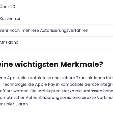
Über 20
Kostenfrei
Sehr hoch, mehrere Autorisierungsverfahren
Mr Pacho
seine wichtigsten Merkmale?
 von Apple, die kontaktlose und sichere Transaktionen für
Technologie, die Apple Pay in kompatible Geräte integri
geführt werden. Die wichtigsten Merkmale umfassen hoh
ometrischer Authentifizierung sowie eine direkte Verbind
nsibler Daten.