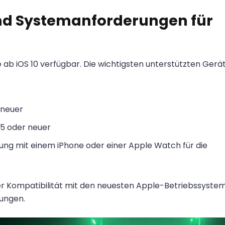
nd Systemanforderungen für
ab iOS 10 verfügbar. Die wichtigsten unterstützten Gerät
d neuer
 5 oder neuer
dung mit einem iPhone oder einer Apple Watch für die
r Kompatibilität mit den neuesten Apple-Betriebssystem
lungen.