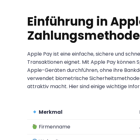
Einführung in Appl
Zahlungsmethode 
Apple Pay ist eine einfache, sichere und schne
Transaktionen eignet. Mit Apple Pay können 
Apple-Geräten durchführen, ohne ihre Bankda
verwendet biometrische Sicherheitsmethoden,
attraktiv macht. Hier sind einige wichtige Inf
Merkmal
Firmenname