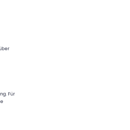
nüber
ng. Für
ne