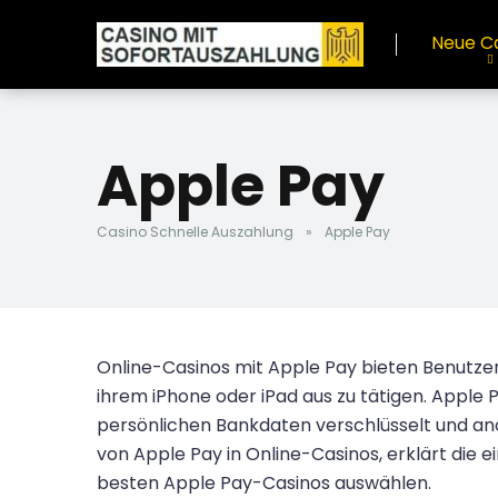
Neue C
Apple Pay
Casino Schnelle Auszahlung
»
Apple Pay
Online-Casinos mit Apple Pay bieten Benutzern
ihrem iPhone oder iPad aus zu tätigen. Apple
persönlichen Bankdaten verschlüsselt und ano
von Apple Pay in Online-Casinos, erklärt die ei
besten Apple Pay-Casinos auswählen.