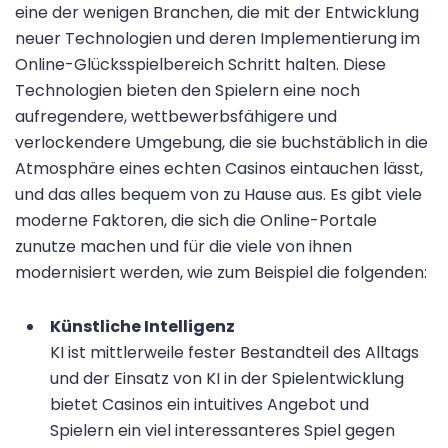
eine der wenigen Branchen, die mit der Entwicklung
neuer Technologien und deren Implementierung im
Online-Glücksspielbereich Schritt halten. Diese
Technologien bieten den Spielern eine noch
aufregendere, wettbewerbsfähigere und
verlockendere Umgebung, die sie buchstäblich in die
Atmosphäre eines echten Casinos eintauchen lässt,
und das alles bequem von zu Hause aus. Es gibt viele
moderne Faktoren, die sich die Online-Portale
zunutze machen und für die viele von ihnen
modernisiert werden, wie zum Beispiel die folgenden:
Künstliche Intelligenz
KI ist mittlerweile fester Bestandteil des Alltags
und der Einsatz von KI in der Spielentwicklung
bietet Casinos ein intuitives Angebot und
Spielern ein viel interessanteres Spiel gegen