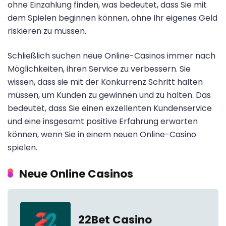
ohne Einzahlung finden, was bedeutet, dass Sie mit
dem Spielen beginnen können, ohne Ihr eigenes Geld
riskieren zu müssen.
Schließlich suchen neue Online-Casinos immer nach
Möglichkeiten, ihren Service zu verbessern. Sie
wissen, dass sie mit der Konkurrenz Schritt halten
müssen, um Kunden zu gewinnen und zu halten. Das
bedeutet, dass Sie einen exzellenten Kundenservice
und eine insgesamt positive Erfahrung erwarten
können, wenn Sie in einem neuen Online-Casino
spielen.
Neue Online Casinos
22Bet Casino