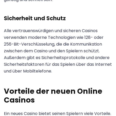
Sicherheit und Schutz
Alle vertrauenswürdigen und sicheren Casinos
verwenden moderne Technologien wie 128- oder
256-Bit-Verschlüsselung, die die Kommunikation
zwischen dem Casino und den Spielern schützt.
Außerdem gibt es Sicherheitsprotokolle und andere
Sicherheitsfaktoren für das Spielen über das Internet
und über Mobiltelefone.
Vorteile der neuen Online
Casinos
Ein neues Casino bietet seinen Spielern viele Vorteile.