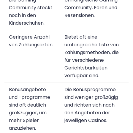
Community steckt
Community, Foren und
noch in den
Rezensionen.
Kinderschuhen.
Geringere Anzahl
Bietet oft eine
von Zahlungsarten
umfangreiche Liste von
Zahlungsmethoden, die
für verschiedene
Gerichtsbarkeiten
verfügbar sind.
Bonusangebote
Die Bonusprogramme
und -programme
sind weniger großzügig
sind oft deutlich
und richten sich nach
großzügiger, um
den Angeboten der
mehr Spieler
jeweiligen Casinos.
anzuziehen.