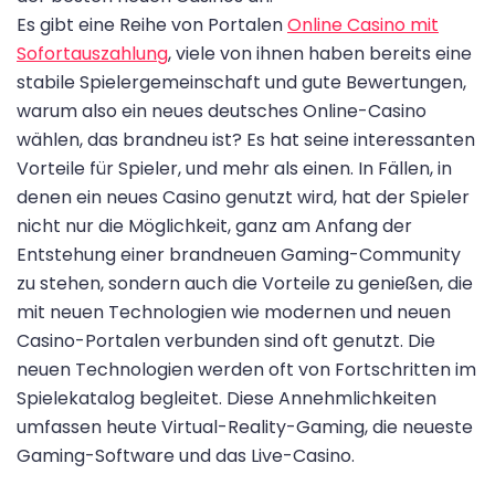
Es gibt eine Reihe von Portalen
Online Casino mit
Sofortauszahlung
, viele von ihnen haben bereits eine
stabile Spielergemeinschaft und gute Bewertungen,
warum also ein neues deutsches Online-Casino
wählen, das brandneu ist? Es hat seine interessanten
Vorteile für Spieler, und mehr als einen. In Fällen, in
denen ein neues Casino genutzt wird, hat der Spieler
nicht nur die Möglichkeit, ganz am Anfang der
Entstehung einer brandneuen Gaming-Community
zu stehen, sondern auch die Vorteile zu genießen, die
mit neuen Technologien wie modernen und neuen
Casino-Portalen verbunden sind oft genutzt. Die
neuen Technologien werden oft von Fortschritten im
Spielekatalog begleitet. Diese Annehmlichkeiten
umfassen heute Virtual-Reality-Gaming, die neueste
Gaming-Software und das Live-Casino.