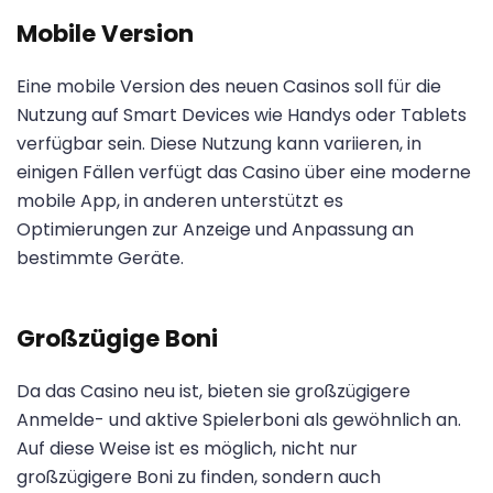
Mobile Version
Eine mobile Version des neuen Casinos soll für die
Nutzung auf Smart Devices wie Handys oder Tablets
verfügbar sein. Diese Nutzung kann variieren, in
einigen Fällen verfügt das Casino über eine moderne
mobile App, in anderen unterstützt es
Optimierungen zur Anzeige und Anpassung an
bestimmte Geräte.
Großzügige Boni
Da das Casino neu ist, bieten sie großzügigere
Anmelde- und aktive Spielerboni als gewöhnlich an.
Auf diese Weise ist es möglich, nicht nur
großzügigere Boni zu finden, sondern auch