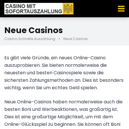
Neue Casinos
Casino Schnelle Auszahlung
»
Neue Casinos
Es gibt viele Gründe, ein neues Online-Casino
auszuprobieren. Sie bieten normalerweise die
neuesten und besten Casinospiele sowie die
sichersten Zahlungsmethoden an. Dies ist besonders
wichtig, wenn Sie um echtes Geld spielen.
Neue Online-Casinos haben normalerweise auch die
besten Boni und Werbeaktionen, was großartig ist.
Dies ist eine großartige Möglichkeit, um mit dem
Online-Glücksspiel zu beginnen. Sie können oft Boni