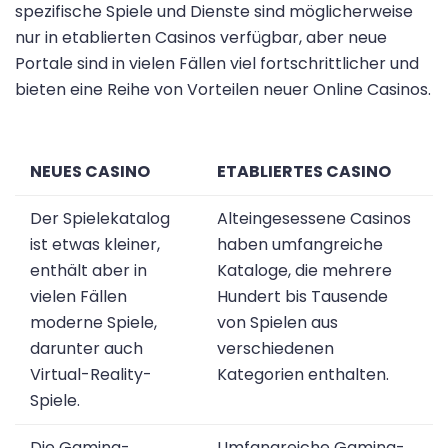
spezifische Spiele und Dienste sind möglicherweise
nur in etablierten Casinos verfügbar, aber neue
Portale sind in vielen Fällen viel fortschrittlicher und
bieten eine Reihe von Vorteilen neuer Online Casinos.
NEUES CASINO
ETABLIERTES CASINO
Der Spielekatalog
Alteingesessene Casinos
ist etwas kleiner,
haben umfangreiche
enthält aber in
Kataloge, die mehrere
vielen Fällen
Hundert bis Tausende
moderne Spiele,
von Spielen aus
darunter auch
verschiedenen
Virtual-Reality-
Kategorien enthalten.
Spiele.
Die Gaming-
Umfangreiche Gaming-