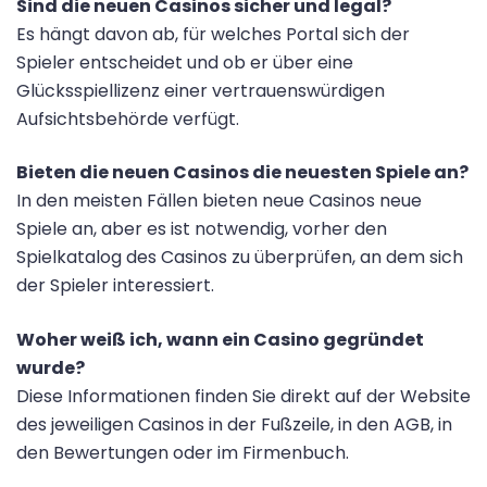
Sind die neuen Casinos sicher und legal?
Es hängt davon ab, für welches Portal sich der
Spieler entscheidet und ob er über eine
Glücksspiellizenz einer vertrauenswürdigen
Aufsichtsbehörde verfügt.
Bieten die neuen Casinos die neuesten Spiele an?
In den meisten Fällen bieten neue Casinos neue
Spiele an, aber es ist notwendig, vorher den
Spielkatalog des Casinos zu überprüfen, an dem sich
der Spieler interessiert.
Woher weiß ich, wann ein Casino gegründet
wurde?
Diese Informationen finden Sie direkt auf der Website
des jeweiligen Casinos in der Fußzeile, in den AGB, in
den Bewertungen oder im Firmenbuch.