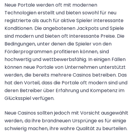
Neue Portale werden oft mit modernen
Technologien erstellt und bieten sowohl für neu
registrierte als auch für aktive Spieler interessante
Konditionen. Die angebotenen Jackpots und Spiele
sind modern und bieten oft interessante Preise. Die
Bedingungen, unter denen die Spieler von den
Förderprogrammen profitieren können, sind
hochwertig und wettbewerbsfähig. In einigen Fällen
können neue Portale von Unternehmen unterstützt
werden, die bereits mehrere Casinos betreiben. Das
hat den Vorteil, dass die Portale oft modern sind und
deren Betreiber über Erfahrung und Kompetenz im
Glücksspiel verfügen.
Neue Casinos sollten jedoch mit Vorsicht ausgewählt
werden, da ihre brandneuen Ursprünge es für einige
schwierig machen, ihre wahre Qualität zu beurteilen.