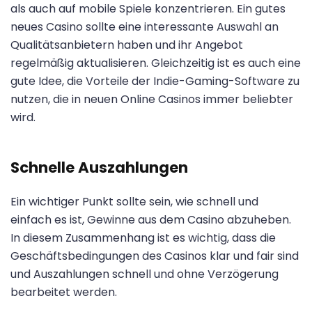
als auch auf mobile Spiele konzentrieren. Ein gutes
neues Casino sollte eine interessante Auswahl an
Qualitätsanbietern haben und ihr Angebot
regelmäßig aktualisieren. Gleichzeitig ist es auch eine
gute Idee, die Vorteile der Indie-Gaming-Software zu
nutzen, die in neuen Online Casinos immer beliebter
wird.
Schnelle Auszahlungen
Ein wichtiger Punkt sollte sein, wie schnell und
einfach es ist, Gewinne aus dem Casino abzuheben.
In diesem Zusammenhang ist es wichtig, dass die
Geschäftsbedingungen des Casinos klar und fair sind
und Auszahlungen schnell und ohne Verzögerung
bearbeitet werden.