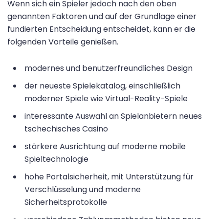
Wenn sich ein Spieler jedoch nach den oben
genannten Faktoren und auf der Grundlage einer
fundierten Entscheidung entscheidet, kann er die
folgenden Vorteile genießen.
modernes und benutzerfreundliches Design
der neueste Spielekatalog, einschließlich
moderner Spiele wie Virtual-Reality-Spiele
interessante Auswahl an Spielanbietern neues
tschechisches Casino
stärkere Ausrichtung auf moderne mobile
Spieltechnologie
hohe Portalsicherheit, mit Unterstützung für
Verschlüsselung und moderne
Sicherheitsprotokolle