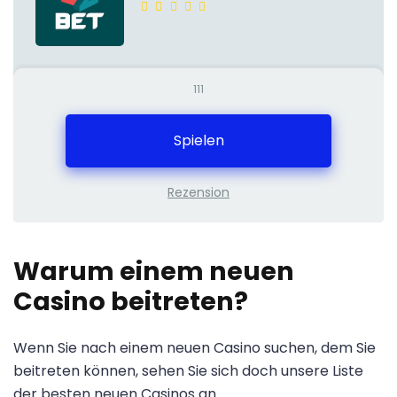
111
Spielen
Rezension
Warum einem neuen
Casino beitreten?
Wenn Sie nach einem neuen Casino suchen, dem Sie
beitreten können, sehen Sie sich doch unsere Liste
der besten neuen Casinos an.