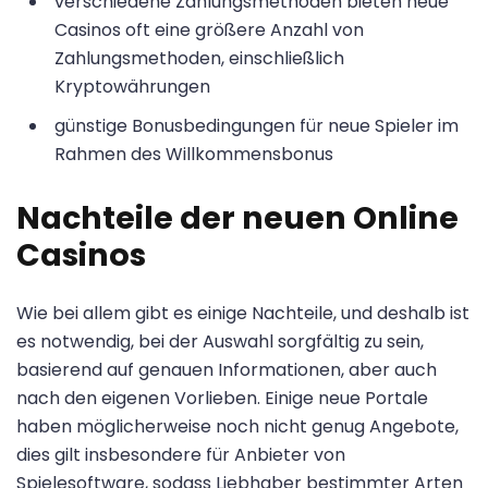
verschiedene Zahlungsmethoden bieten neue
Casinos oft eine größere Anzahl von
Zahlungsmethoden, einschließlich
Kryptowährungen
günstige Bonusbedingungen für neue Spieler im
Rahmen des Willkommensbonus
Nachteile der neuen Online
Casinos
Wie bei allem gibt es einige Nachteile, und deshalb ist
es notwendig, bei der Auswahl sorgfältig zu sein,
basierend auf genauen Informationen, aber auch
nach den eigenen Vorlieben. Einige neue Portale
haben möglicherweise noch nicht genug Angebote,
dies gilt insbesondere für Anbieter von
Spielesoftware, sodass Liebhaber bestimmter Arten