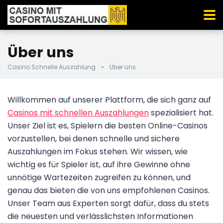
Über uns
Casino Schnelle Auszahlung
»
Über uns
Willkommen auf unserer Plattform, die sich ganz auf
Casinos mit schnellen Auszahlungen
spezialisiert hat.
Unser Ziel ist es, Spielern die besten Online-Casinos
vorzustellen, bei denen schnelle und sichere
Auszahlungen im Fokus stehen. Wir wissen, wie
wichtig es für Spieler ist, auf ihre Gewinne ohne
unnötige Wartezeiten zugreifen zu können, und
genau das bieten die von uns empfohlenen Casinos.
Unser Team aus Experten sorgt dafür, dass du stets
die neuesten und verlässlichsten Informationen